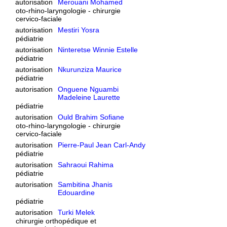
autorisation
Merouani Mohamed
oto-rhino-laryngologie - chirurgie
cervico-faciale
autorisation
Mestiri Yosra
pédiatrie
autorisation
Ninteretse Winnie Estelle
pédiatrie
autorisation
Nkurunziza Maurice
pédiatrie
autorisation
Onguene Nguambi
Madeleine Laurette
pédiatrie
autorisation
Ould Brahim Sofiane
oto-rhino-laryngologie - chirurgie
cervico-faciale
autorisation
Pierre-Paul Jean Carl-Andy
pédiatrie
autorisation
Sahraoui Rahima
pédiatrie
autorisation
Sambitina Jhanis
Edouardine
pédiatrie
autorisation
Turki Melek
chirurgie orthopédique et