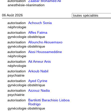
autorisation
Zaabar Mohamed Ali
anesthésie-réanimation
06 Août 2026
autorisation
Achouch Sonia
néphrologie
autorisation
Affes Fatma
gynécologie obstétrique
autorisation
Afouncho Akouemaxo
gynécologie obstétrique
autorisation
Aissi Houssameddine
néphrologie
autorisation
Ait Ameur Anis
néphrologie
autorisation
Arkoub Nabil
psychiatrie
autorisation
Ayed Cyrine
gynécologie obstétrique
autorisation
Azzouz Nadia
psychiatrie
autorisation
Bartilotti Barachisio Lisboa
Rodrigo
gynécologie obstétrique