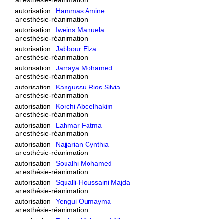
autorisation
Hammas Amine
anesthésie-réanimation
autorisation
Iweins Manuela
anesthésie-réanimation
autorisation
Jabbour Elza
anesthésie-réanimation
autorisation
Jarraya Mohamed
anesthésie-réanimation
autorisation
Kangussu Rios Silvia
anesthésie-réanimation
autorisation
Korchi Abdelhakim
anesthésie-réanimation
autorisation
Lahmar Fatma
anesthésie-réanimation
autorisation
Najjarian Cynthia
anesthésie-réanimation
autorisation
Soualhi Mohamed
anesthésie-réanimation
autorisation
Squalli-Houssaini Majda
anesthésie-réanimation
autorisation
Yengui Oumayma
anesthésie-réanimation