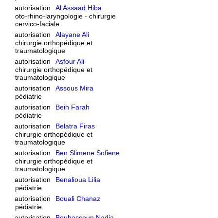
autorisation
Al Assaad Hiba
oto-rhino-laryngologie - chirurgie
cervico-faciale
autorisation
Alayane Ali
chirurgie orthopédique et
traumatologique
autorisation
Asfour Ali
chirurgie orthopédique et
traumatologique
autorisation
Assous Mira
pédiatrie
autorisation
Beih Farah
pédiatrie
autorisation
Belatra Firas
chirurgie orthopédique et
traumatologique
autorisation
Ben Slimene Sofiene
chirurgie orthopédique et
traumatologique
autorisation
Benalioua Lilia
pédiatrie
autorisation
Bouali Chanaz
pédiatrie
autorisation
Bouhassoun Nadia