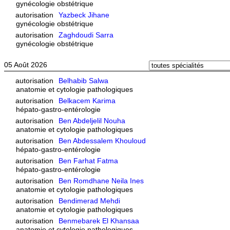
gynécologie obstétrique
autorisation
Yazbeck Jihane
gynécologie obstétrique
autorisation
Zaghdoudi Sarra
gynécologie obstétrique
05 Août 2026
autorisation
Belhabib Salwa
anatomie et cytologie pathologiques
autorisation
Belkacem Karima
hépato-gastro-entérologie
autorisation
Ben Abdeljelil Nouha
anatomie et cytologie pathologiques
autorisation
Ben Abdessalem Khouloud
hépato-gastro-entérologie
autorisation
Ben Farhat Fatma
hépato-gastro-entérologie
autorisation
Ben Romdhane Neila Ines
anatomie et cytologie pathologiques
autorisation
Bendimerad Mehdi
anatomie et cytologie pathologiques
autorisation
Benmebarek El Khansaa
anatomie et cytologie pathologiques