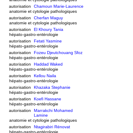
autorisation
Chamoun Marie-Laurence
anatomie et cytologie pathologiques
autorisation
Cherfan Maguy
anatomie et cytologie pathologiques
autorisation
El Khoury Tania
hépato-gastro-entérologie
autorisation
Fetati Yasmine
hépato-gastro-entérologie
autorisation
Fozeu Djeutchouang Sfoz
hépato-gastro-entérologie
autorisation
Haddad Waked
hépato-gastro-entérologie
autorisation
Kellou Naila
hépato-gastro-entérologie
autorisation
Khazaka Stephanie
hépato-gastro-entérologie
autorisation
Koefi Hassane
hépato-gastro-entérologie
autorisation
Marrakchi Mohamed
Lamine
anatomie et cytologie pathologiques
autorisation
Ntagirabiri Rénovat
hépato-gastro-entérologie